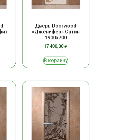
od
Дверь Doorwood
фит
«Дженифер» Сатин
1900х700
17 400,00
₽
В корзину