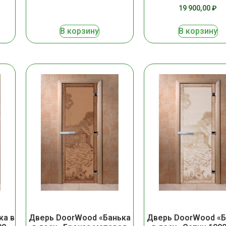
19 900,00
₽
В корзину
В корзину
ка в
Дверь DoorWood «Банька
Дверь DoorWood «Б