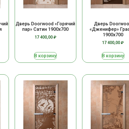
ячий
Дверь Doorwood «Горячий
Дверь Doorwo
я
пар» Сатин 1900х700
«Дженифер» Гра
1900х700
17 400,00
₽
17 400,00
₽
В корзину
В корзину