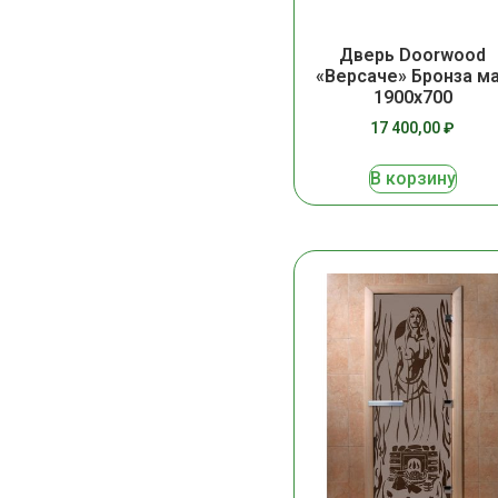
Дверь Doorwood
«Версаче» Бронза м
1900х700
17 400,00
₽
В корзину