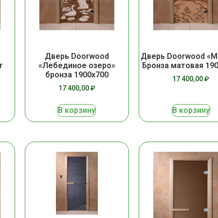
Дверь Doorwood
Дверь Doorwood «
т
«Лебединое озеро»
Бронза матовая 19
бронза 1900х700
17 400,00
₽
17 400,00
₽
В корзину
В корзину