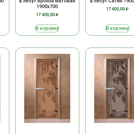
00
в лесу» Бронза матовая
в лесу» Сатин 190
1900х700
17 400,00
₽
17 400,00
₽
В корзину
В корзину