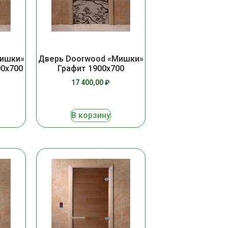
Мишки»
Дверь Doorwood «Мишки»
00х700
Графит 1900х700
17 400,00
₽
В корзину