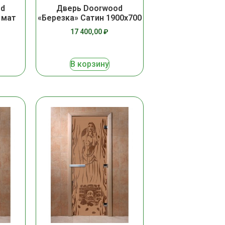
od
Дверь Doorwood
 мат
«Березка» Сатин 1900х700
17 400,00
₽
В корзину