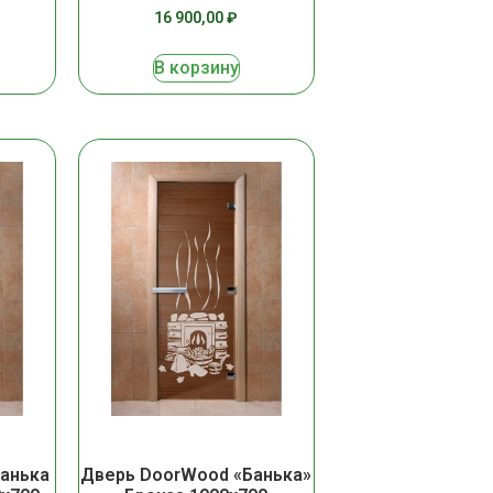
16 900,00
₽
В корзину
анька
Дверь DoorWood «Банька»