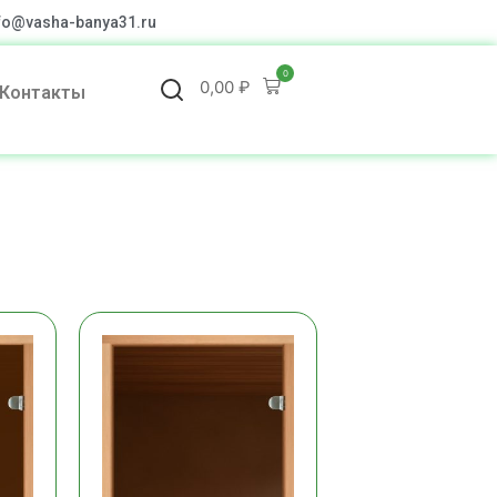
fo@vasha-banya31.ru
0
0,00
₽
Контакты