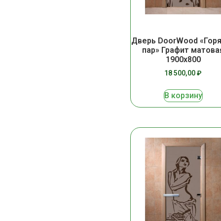
Дверь DoorWood «Гор
пар» Графит матова
1900х800
18 500,00
₽
В корзину