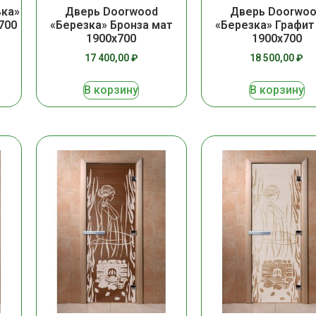
ька»
Дверь Doorwood
Дверь Doorwo
700
«Березка» Бронза мат
«Березка» Графит
1900х700
1900х700
17 400,00
₽
18 500,00
₽
В корзину
В корзину