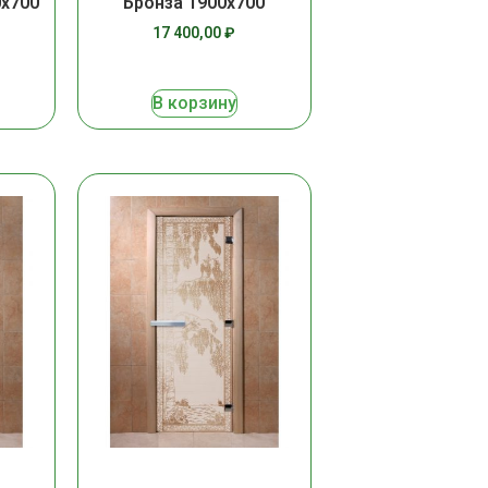
0х700
Бронза 1900х700
17 400,00
₽
В корзину