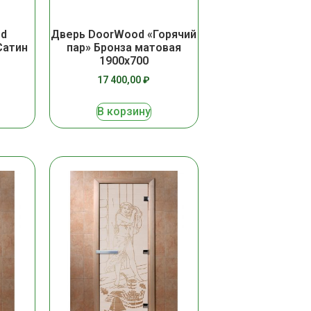
od
Дверь DoorWood «Горячий
Сатин
пар» Бронза матовая
1900х700
17 400,00
₽
В корзину