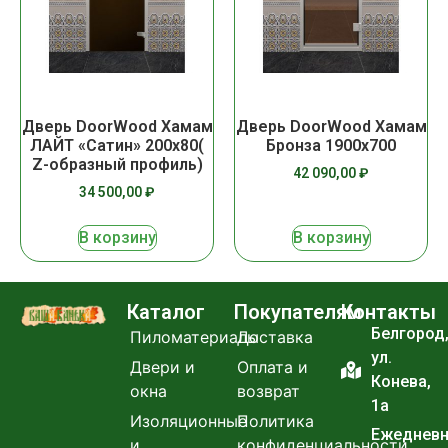
Дверь DoorWood Хамам
Дверь DoorWood Хамам
ЛАЙТ «Сатин» 200х80(
Бронза 1900х700
Z-образный профиль)
42 090,00
₽
34 500,00
₽
В корзину
В корзину
Каталог
Покупателям
Контакты
Белгород
Пиломатериалы
Доставка
ул.
Двери и
Оплата и
Конева,
окна
возврат
1а
Изоляционные
Политика
Ежеднев
и
конфиденциальности