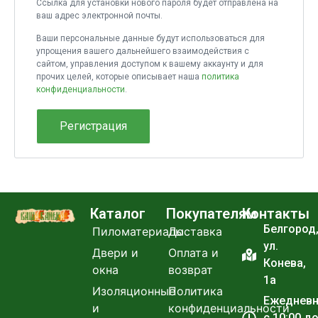
Ссылка для установки нового пароля будет отправлена ​​на
ваш адрес электронной почты.
Ваши персональные данные будут использоваться для
упрощения вашего дальнейшего взаимодействия с
сайтом, управления доступом к вашему аккаунту и для
прочих целей, которые описывает наша
политика
конфиденциальности
.
Регистрация
Каталог
Покупателям
Контакты
Белгород
Пиломатериалы
Доставка
ул.
Двери и
Оплата и
Конева,
окна
возврат
1а
Изоляционные
Политика
Ежеднев
и
конфиденциальности
с 10:00 д