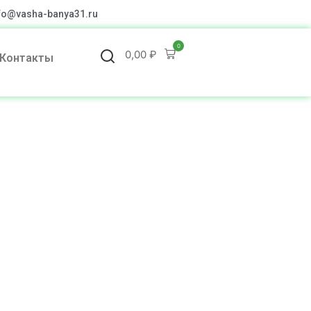
fo@vasha-banya31.ru
0
0,00
₽
Контакты