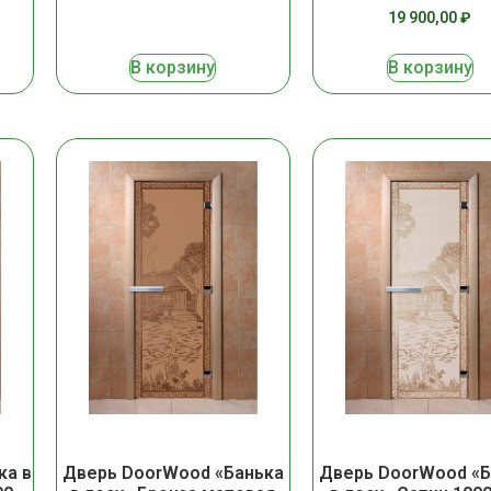
19 900,00
₽
В корзину
В корзину
ка в
Дверь DoorWood «Банька
Дверь DoorWood «Б