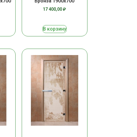
0х700
Бронза 1900х700
17 400,00
₽
В корзину