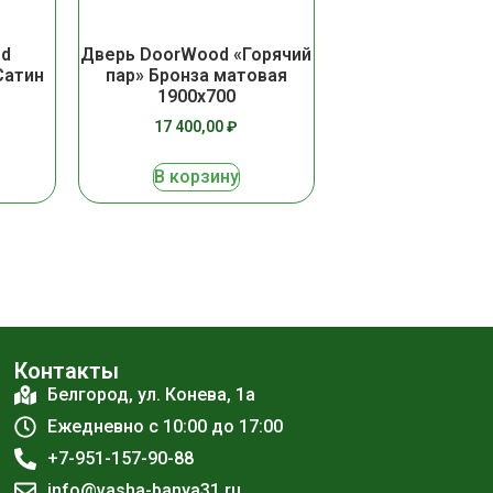
od
Дверь DoorWood «Горячий
Сатин
пар» Бронза матовая
1900х700
17 400,00
₽
В корзину
Контакты
Белгород, ул. Конева, 1а
Ежедневно с 10:00 до 17:00
+7-951-157-90-88
info@vasha-banya31.ru