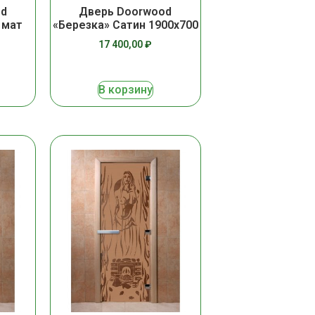
od
Дверь Doorwood
 мат
«Березка» Сатин 1900х700
17 400,00
₽
В корзину