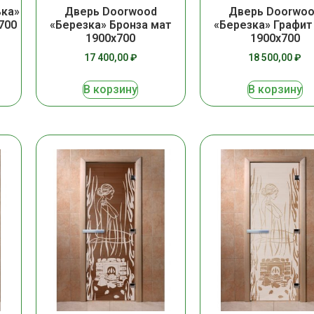
ька»
Дверь Doorwood
Дверь Doorwo
700
«Березка» Бронза мат
«Березка» Графит
1900х700
1900х700
17 400,00
₽
18 500,00
₽
В корзину
В корзину