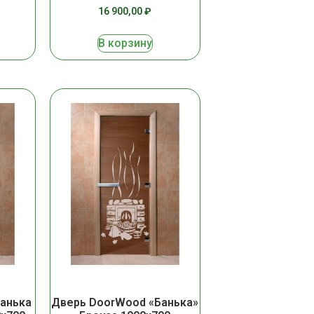
16 900,00
₽
В корзину
анька
Дверь DoorWood «Банька»