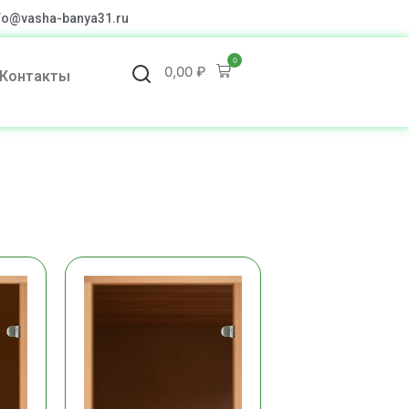
fo@vasha-banya31.ru
0
0,00
₽
Контакты