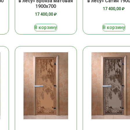
00
в лесу» Бронза матовая
в лесу» Сатин 190
1900х700
17 400,00
₽
17 400,00
₽
В корзину
В корзину