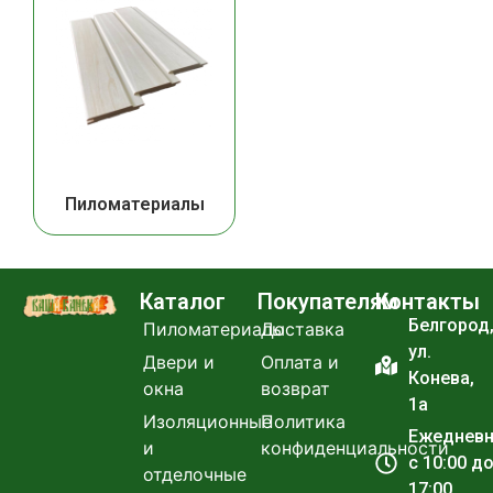
Пиломатериалы
Каталог
Покупателям
Контакты
Белгород
Пиломатериалы
Доставка
ул.
Двери и
Оплата и
Конева,
окна
возврат
1а
Изоляционные
Политика
Ежеднев
и
конфиденциальности
с 10:00 д
отделочные
17:00