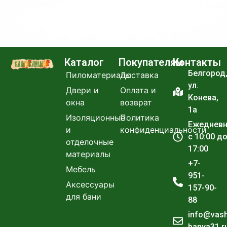
Каталог
Покупателям
Контакты
Белгород
Пиломатериалы
Доставка
ул.
Двери и
Оплата и
Конева,
окна
возврат
1а
Изоляционные
Политика
Ежеднев
и
конфиденциальности
с 10:00 д
отделочные
17:00
материалы
+7-
Мебель
951-
Аксессуары
157-90-
для бани
88
info@vas
banya31.r