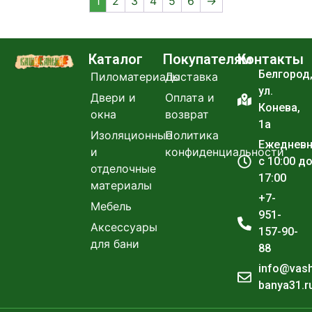
1
2
3
4
5
6
→
Каталог
Покупателям
Контакты
Белгород
Пиломатериалы
Доставка
ул.
Двери и
Оплата и
Конева,
окна
возврат
1а
Изоляционные
Политика
Ежеднев
и
конфиденциальности
с 10:00 д
отделочные
17:00
материалы
+7-
Мебель
951-
Аксессуары
157-90-
для бани
88
info@vas
banya31.r