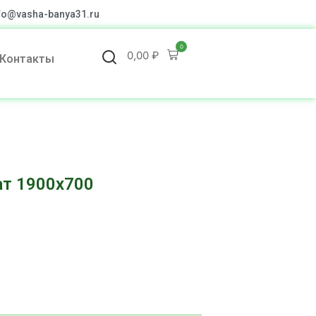
fo@vasha-banya31.ru
0
0,00
₽
Контакты
ат 1900х700