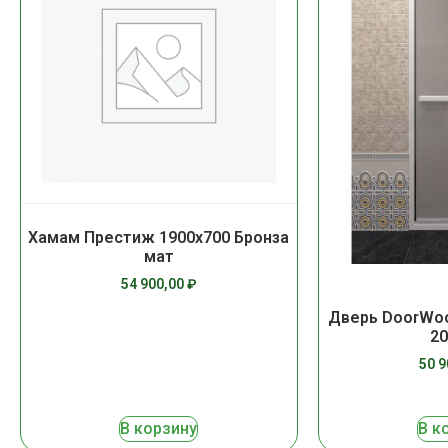
Хамам Престиж 1900х700 Бронза
мат
54 900,00
₽
Дверь DoorWoo
20
50 
В корзину
В к