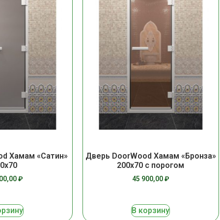
d Хамам «Сатин»
Дверь DoorWood Хамам «Бронза»
0х70
200х70 с порогом
900,00
₽
45 900,00
₽
орзину
В корзину