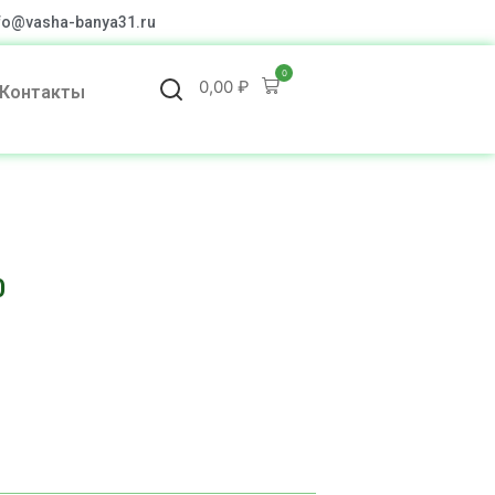
fo@vasha-banya31.ru
0
0,00
₽
Контакты
0