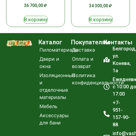
36 700,00
₽
34 300,00
₽
В корзину
В корзину
Каталог
Покупателям
Контакты
Белгород
Пиломатериалы
Доставка
ул.
Двери и
Оплата и
Конева,
окна
возврат
1а
Изоляционные
Политика
Ежеднев
и
конфиденциальности
с 10:00 д
отделочные
17:00
материалы
+7-
Мебель
951-
Аксессуары
157-90-
для бани
88
info@vas