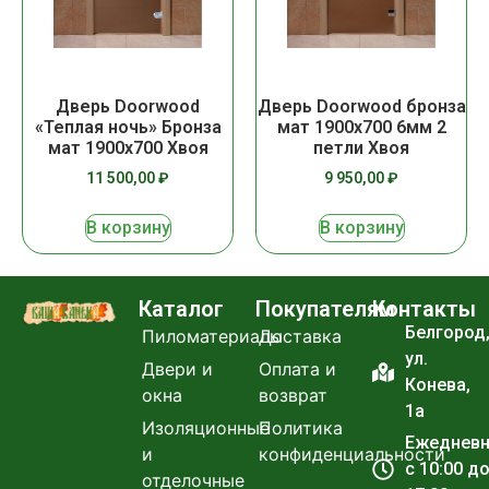
Дверь Doorwood
Дверь Doorwood бронза
«Теплая ночь» Бронза
мат 1900х700 6мм 2
мат 1900х700 Хвоя
петли Хвоя
11 500,00
₽
9 950,00
₽
В корзину
В корзину
Каталог
Покупателям
Контакты
Белгород
Пиломатериалы
Доставка
ул.
Двери и
Оплата и
Конева,
окна
возврат
1а
Изоляционные
Политика
Ежеднев
и
конфиденциальности
с 10:00 д
отделочные