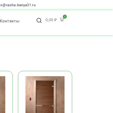
fo@vasha-banya31.ru
0
0,00
₽
Контакты