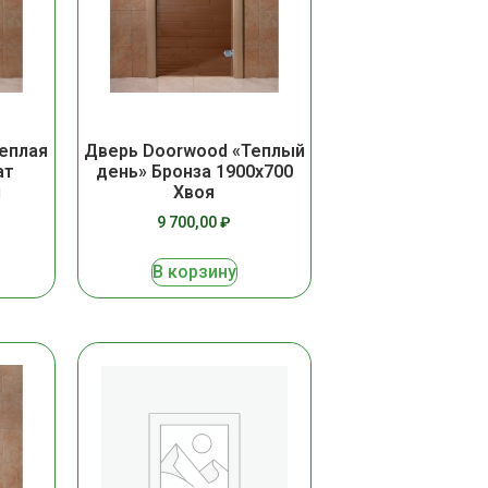
еплая
Дверь Doorwood «Теплый
ат
день» Бронза 1900х700
я
Хвоя
9 700,00
₽
В корзину