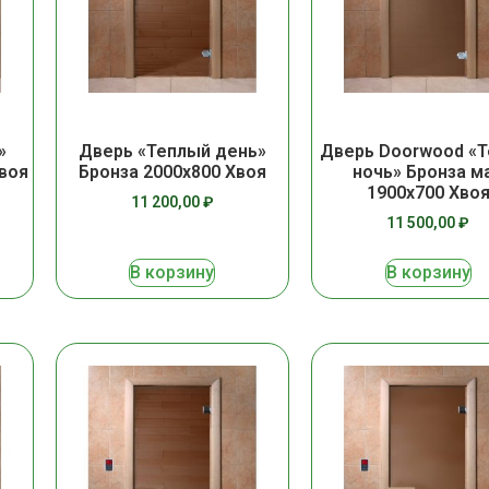
»
Дверь «Теплый день»
Дверь Doorwood «Т
Хвоя
Бронза 2000х800 Хвоя
ночь» Бронза м
1900х700 Хво
11 200,00
₽
11 500,00
₽
В корзину
В корзину