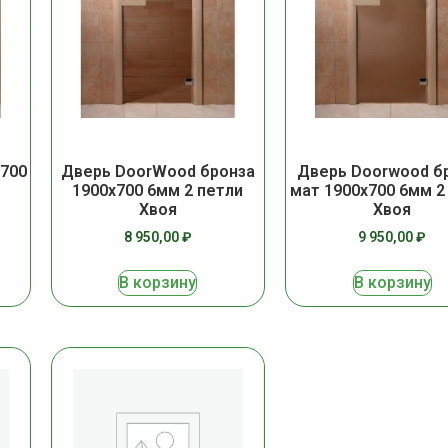
700
Дверь Doorwood б
Дверь DoorWood бронза
мат 1900х700 6мм 2
1900х700 6мм 2 петли
Хвоя
Хвоя
9 950,00
₽
8 950,00
₽
В корзину
В корзину