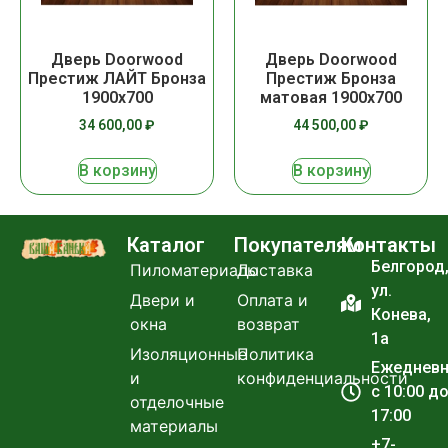
Дверь Doorwood
Дверь Doorwood
Престиж Бронза
Престиж ЛАЙТ Бронза
матовая 1900х700
1900х700
44 500,00
₽
34 600,00
₽
В корзину
В корзину
Каталог
Покупателям
Контакты
Белгород
Пиломатериалы
Доставка
ул.
Двери и
Оплата и
Конева,
окна
возврат
1а
Изоляционные
Политика
Ежеднев
и
конфиденциальности
с 10:00 д
отделочные
17:00
материалы
+7-