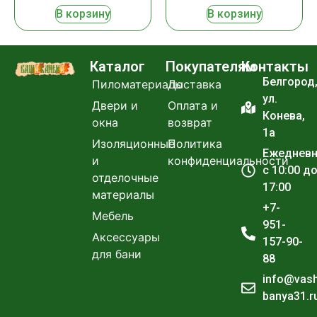
В корзину
В корзину
Каталог
Покупателям
Контакты
Белгород
Пиломатериалы
Доставка
ул.
Двери и
Оплата и
Конева,
окна
возврат
1а
Изоляционные
Политика
Ежеднев
и
конфиденциальности
с 10:00 д
отделочные
17:00
материалы
+7-
Мебель
951-
Аксессуары
157-90-
для бани
88
info@vas
banya31.r