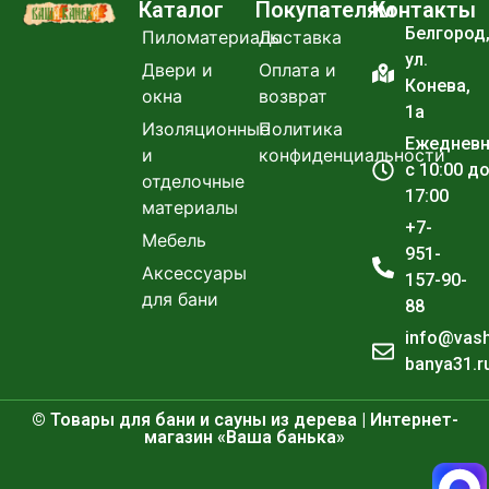
Каталог
Покупателям
Контакты
Белгород
Пиломатериалы
Доставка
ул.
Двери и
Оплата и
Конева,
окна
возврат
1а
Изоляционные
Политика
Ежеднев
и
конфиденциальности
с 10:00 д
отделочные
17:00
материалы
+7-
Мебель
951-
Аксессуары
157-90-
для бани
88
info@vas
banya31.r
© Товары для бани и сауны из дерева | Интернет-
магазин «Ваша банька»