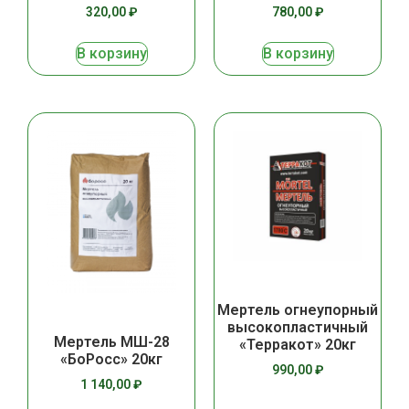
320,00
₽
780,00
₽
В корзину
В корзину
Мертель огнеупорный
высокопластичный
Мертель МШ-28
«Терракот» 20кг
«БоРосс» 20кг
990,00
₽
1 140,00
₽