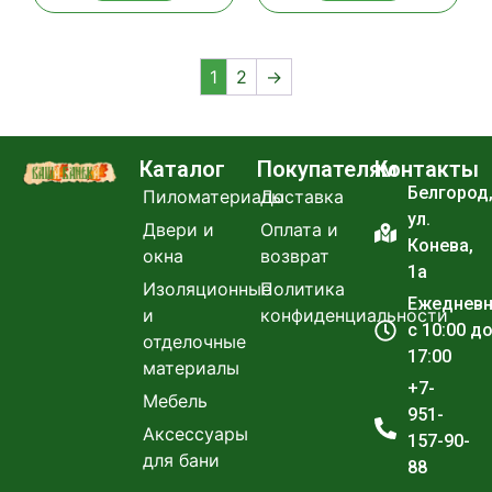
1
2
→
Каталог
Покупателям
Контакты
Белгород
Пиломатериалы
Доставка
ул.
Двери и
Оплата и
Конева,
окна
возврат
1а
Изоляционные
Политика
Ежеднев
и
конфиденциальности
с 10:00 д
отделочные
17:00
материалы
+7-
Мебель
951-
Аксессуары
157-90-
для бани
88