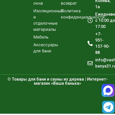
Конева,
окна
возврат
1а
Изоляционные
Политика
Ежеднев
и
конфиденциальности
с 10:00 д
отделочные
17:00
материалы
+7-
Мебель
951-
Аксессуары
157-90-
для бани
88
info@vas
banya31.r
© Товары для бани и сауны из дерева | Интернет-
магазин «Ваша банька»