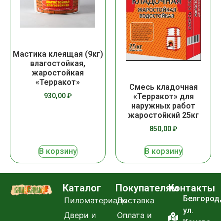
Мастика клеящая (9кг)
влагостойкая,
жаростойкая
«Терракот»
Смесь кладочная
930,00
₽
«Терракот» для
наружных работ
жаростойкий 25кг
850,00
₽
В корзину
В корзину
Каталог
Покупателям
Контакты
Белгород
Пиломатериалы
Доставка
ул.
Двери и
Оплата и