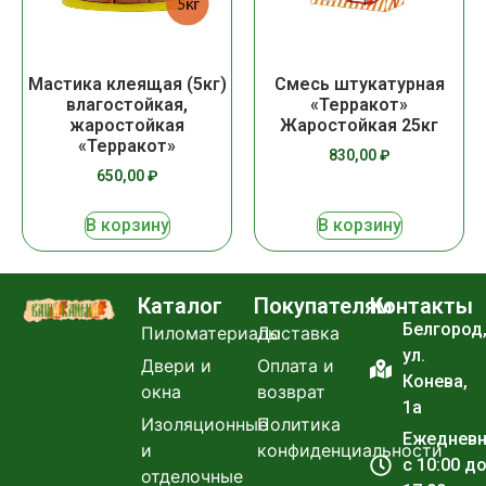
Мастика клеящая (5кг)
Смесь штукатурная
влагостойкая,
«Терракот»
жаростойкая
Жаростойкая 25кг
«Терракот»
830,00
₽
650,00
₽
В корзину
В корзину
Каталог
Покупателям
Контакты
Белгород
Пиломатериалы
Доставка
ул.
Двери и
Оплата и
Конева,
окна
возврат
1а
Изоляционные
Политика
Ежеднев
и
конфиденциальности
с 10:00 д
отделочные