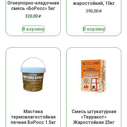
Огнеупорно-кладочная
жаростойкий, 10кг
смесь «БоРосс» 5кг
390,00
₽
320,00
₽
В корзину
В корзину
Мастика
Смесь штукатурная
термовлагостойкая
«Терракот»
печная БоРосс 1.5кг
Жаростойкая 25кг