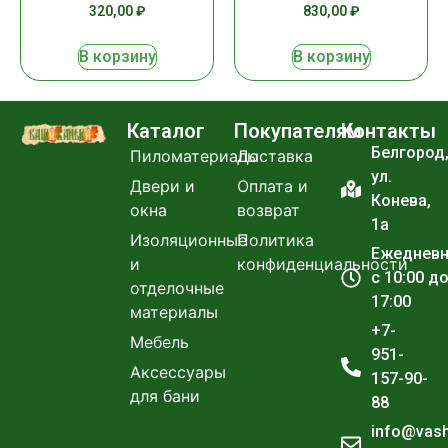
320,00
₽
830,00
₽
В корзину
В корзину
Каталог
Покупателям
Контакты
Белгород
Пиломатериалы
Доставка
ул.
Двери и
Оплата и
Конева,
окна
возврат
1а
Изоляционные
Политика
Ежеднев
и
конфиденциальности
с 10:00 д
отделочные
17:00
материалы
+7-
Мебель
951-
Аксессуары
157-90-
для бани
88
info@vas