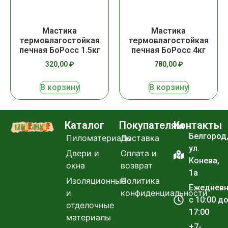
Мастика
Мастика
термовлагостойкая
термовлагостойкая
печная БоРосс 1.5кг
печная БоРосс 4кг
320,00
₽
780,00
₽
В корзину
В корзину
Каталог
Покупателям
Контакты
Белгород
Пиломатериалы
Доставка
ул.
Двери и
Оплата и
Конева,
окна
возврат
1а
Изоляционные
Политика
Ежеднев
и
конфиденциальности
с 10:00 д
отделочные
17:00
материалы
+7-