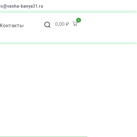
fo@vasha-banya31.ru
0
0,00
₽
Контакты