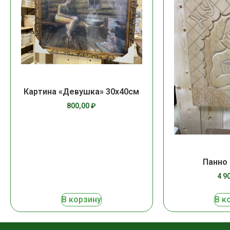
Картина «Девушка» 30х40см
800,00
₽
Панно
4 9
В корзину
В к