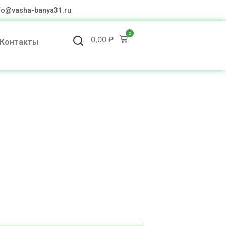
fo@vasha-banya31.ru
0
0,00
₽
Контакты