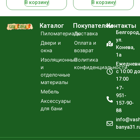
В корзину
В корзину
Каталог
Покупателям
Контакты
Белгород
Пиломатериалы
Доставка
ул.
Двери и
Оплата и
Конева,
окна
возврат
1а
Изоляционные
Политика
Ежеднев
и
конфиденциальности
с 10:00 д
отделочные
17:00
материалы
+7-
Мебель
951-
Аксессуары
157-90-
для бани
88
info@vas
banya31.r