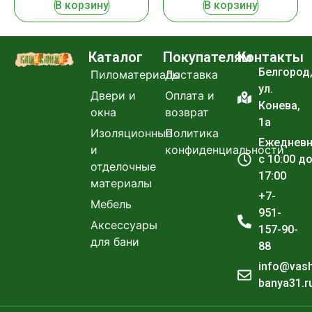
В корзину
В корзину
Каталог
Покупателям
Контакты
Белгород
Пиломатериалы
Доставка
ул.
Двери и
Оплата и
Конева,
окна
возврат
1а
Изоляционные
Политика
Ежеднев
и
конфиденциальности
с 10:00 д
отделочные
17:00
материалы
+7-
Мебель
951-
Аксессуары
157-90-
для бани
88
info@vas
banya31.r