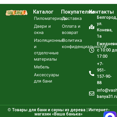
Каталог
Покупателям
Контакты
Белгород
Пиломатериалы
Доставка
ул.
Двери и
Оплата и
Конева,
окна
возврат
1а
Изоляционные
Политика
Ежеднев
и
конфиденциальности
с 10:00 д
отделочные
17:00
материалы
+7-
Мебель
951-
Аксессуары
157-90-
для бани
88
info@vas
banya31.r
© Товары для бани и сауны из дерева | Интернет-
магазин «Ваша банька»