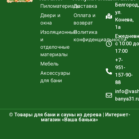
Белгород
Пиломатериалы
Доставка
ул.
Двери и
Оплата и
Конева,
окна
возврат
1а
Изоляционные
Политика
Ежеднев
и
конфиденциальности
с 10:00 д
отделочные
17:00
материалы
+7-
Мебель
951-
Аксессуары
157-90-
для бани
88
info@vas
banya31.r
© Товары для бани и сауны из дерева | Интернет-
магазин «Ваша банька»