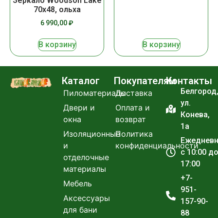
Зеркало Woodson Lake
70х48, ольха
6 990,00
₽
В корзину
В корзину
Каталог
Покупателям
Контакты
Белгород
Пиломатериалы
Доставка
ул.
Двери и
Оплата и
Конева,
окна
возврат
1а
Изоляционные
Политика
Ежеднев
и
конфиденциальности
с 10:00 д
отделочные
17:00
материалы
+7-
Мебель
951-
Аксессуары
157-90-
для бани
88