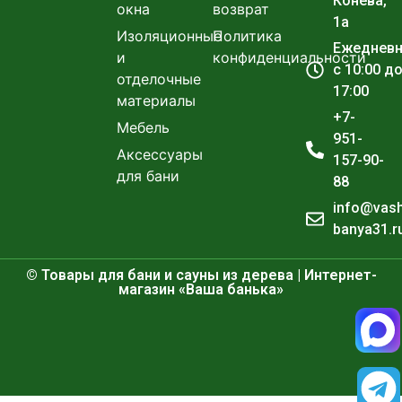
Конева,
окна
возврат
1а
Изоляционные
Политика
Ежеднев
и
конфиденциальности
с 10:00 д
отделочные
17:00
материалы
+7-
Мебель
951-
Аксессуары
157-90-
для бани
88
info@vas
banya31.r
© Товары для бани и сауны из дерева | Интернет-
магазин «Ваша банька»