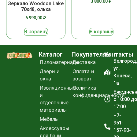
3 800,00
₽
Зеркало Woodson Lake
70х48, ольха
6 990,00
₽
В корзину
В корзину
Каталог
Покупателям
Контакты
Белгород
Пиломатериалы
Доставка
ул.
Двери и
Оплата и
Конева,
окна
возврат
1а
Изоляционные
Политика
Ежеднев
и
конфиденциальности
с 10:00 д
отделочные
17:00
материалы
+7-
Мебель
951-
Аксессуары
157-90-
для бани