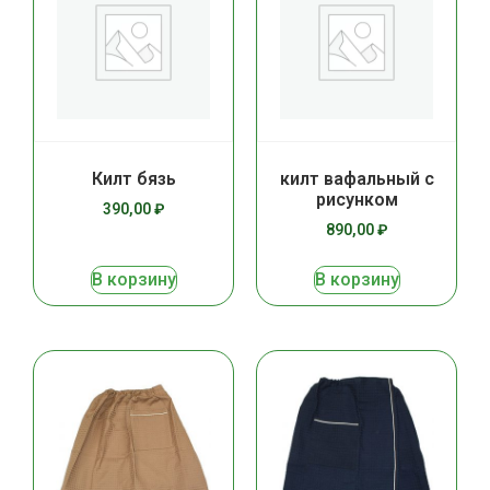
Килт бязь
килт вафальный с
рисунком
390,00
₽
890,00
₽
В корзину
В корзину