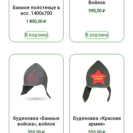
Войлок
Банное полотенце в
990,00
₽
асс. 1400х700
1 800,00
₽
В корзину
В корзину
буденовка «Банные
Буденовка «Красная
войска», войлок
армия»
550,00
₽
550,00
₽