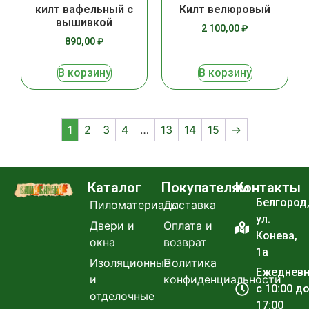
килт вафельный с
Килт велюровый
вышивкой
2 100,00
₽
890,00
₽
В корзину
В корзину
1
2
3
4
…
13
14
15
→
Каталог
Покупателям
Контакты
Белгород
Пиломатериалы
Доставка
ул.
Двери и
Оплата и
Конева,
окна
возврат
1а
Изоляционные
Политика
Ежеднев
и
конфиденциальности
с 10:00 д
отделочные
17:00