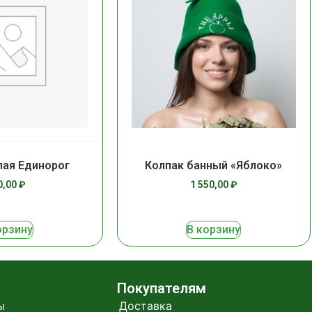
ая Единорог
Колпак банный «Яблоко»
0,00
₽
1 550,00
₽
орзину
В корзину
Покупателям
ы
Доставка