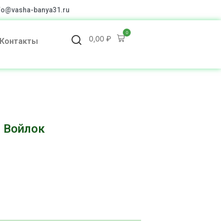
fo@vasha-banya31.ru
0
0,00
₽
Контакты
 Войлок