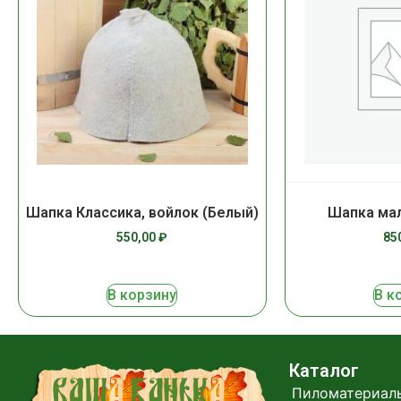
Шапка Классика, войлок (Белый)
Шапка мал
550,00
₽
85
В корзину
В к
Каталог
Пиломатериал