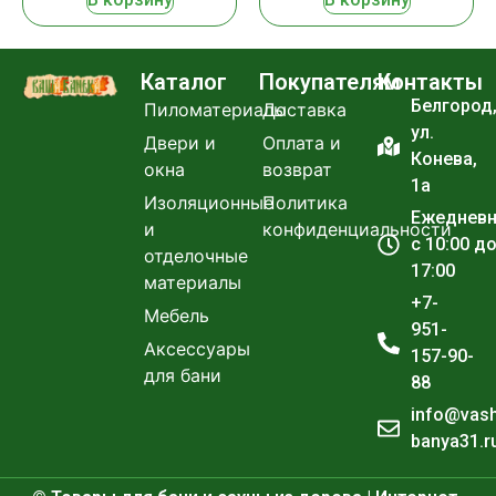
Каталог
Покупателям
Контакты
Белгород
Пиломатериалы
Доставка
ул.
Двери и
Оплата и
Конева,
окна
возврат
1а
Изоляционные
Политика
Ежеднев
и
конфиденциальности
с 10:00 д
отделочные
17:00
материалы
+7-
Мебель
951-
Аксессуары
157-90-
для бани
88
info@vas
banya31.r