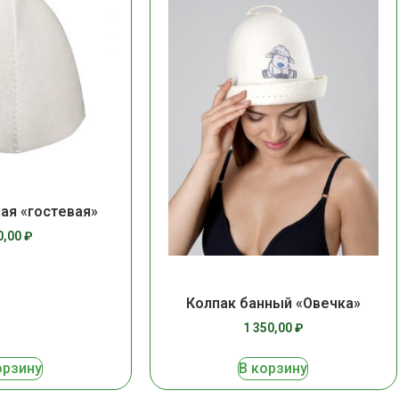
ая «гостевая»
0,00
₽
Колпак банный «Овечка»
1 350,00
₽
орзину
В корзину