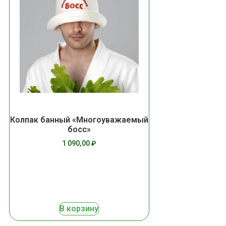
Колпак банный «Многоуважаемый
босс»
1 090,00
₽
В корзину