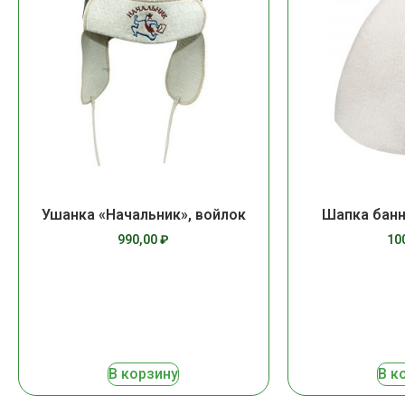
Ушанка «Начальник», войлок
Шапка банн
990,00
₽
10
В корзину
В к