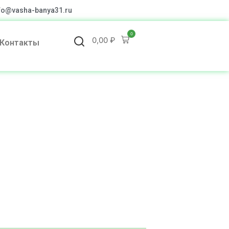
fo@vasha-banya31.ru
0
0,00
₽
Контакты