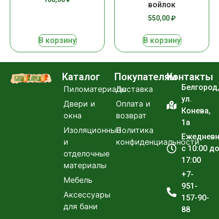
войлок
550,00
₽
В корзину
В корзину
Каталог
Покупателям
Контакты
Белгород
Пиломатериалы
Доставка
ул.
Двери и
Оплата и
Конева,
окна
возврат
1а
Изоляционные
Политика
Ежеднев
и
конфиденциальности
с 10:00 д
отделочные
17:00
материалы
+7-
Мебель
951-
Аксессуары
157-90-
для бани
88