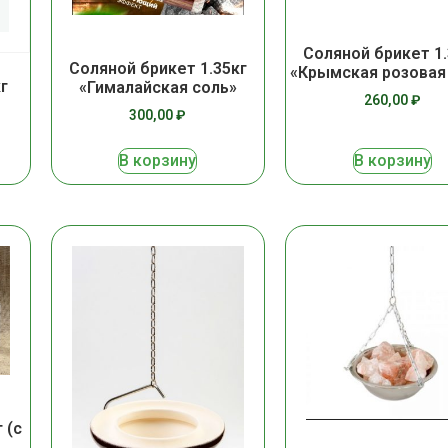
Соляной брикет 1.
Соляной брикет 1.35кг
«Крымская розовая
г
«Гималайская соль»
260,00
₽
300,00
₽
В корзину
В корзину
 (с