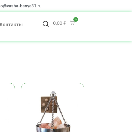
fo@vasha-banya31.ru
0
0,00
₽
Контакты