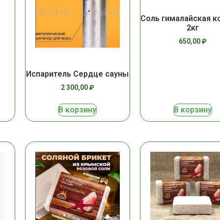
Соль гималайская к
2кг
и
650,00
₽
Испаритель Сердце сауны
2 300,00
₽
В корзину
В корзину