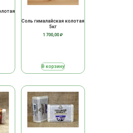
олотая
Соль гималайская колотая
5кг
1 700,00
₽
В корзину