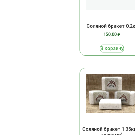
Соляной брикет 0.2к
150,00
₽
В корзину
Соляной брикет 1.35кг
травами)