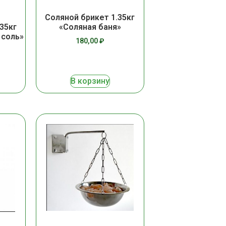
Соляной брикет 1.35кг
«Соляная баня»
35кг
 соль»
180,00
₽
В корзину