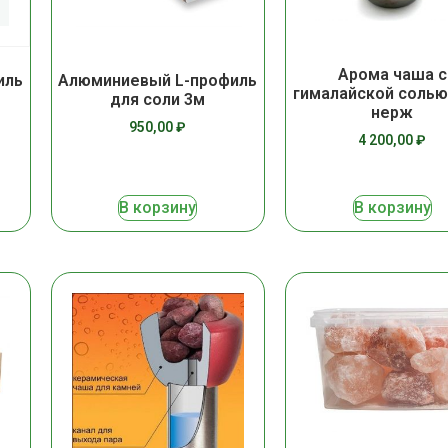
Арома чаша с
иль
Алюминиевый L-профиль
гималайской солью
для соли 3м
нерж
950,00
₽
4 200,00
₽
В корзину
В корзину