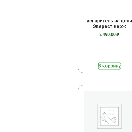
испаритель на цеп
Эверест нерж
2 490,00
₽
В корзину