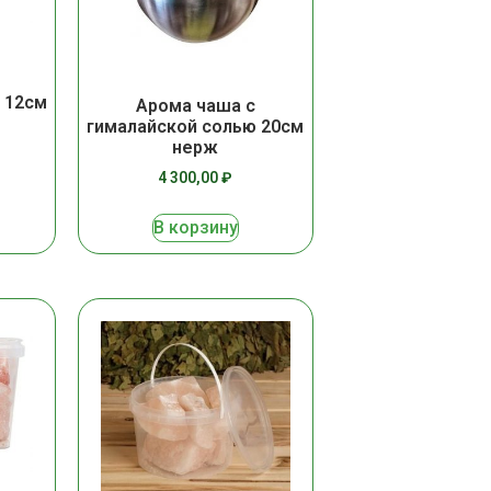
 12см
Арома чаша с
гималайской солью 20см
нерж
4 300,00
₽
В корзину