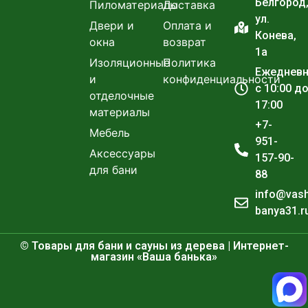
Белгород
Пиломатериалы
Доставка
ул.
Двери и
Оплата и
Конева,
окна
возврат
1а
Изоляционные
Политика
Ежеднев
и
конфиденциальности
с 10:00 д
отделочные
17:00
материалы
+7-
Мебель
951-
Аксессуары
157-90-
для бани
88
info@vas
banya31.r
© Товары для бани и сауны из дерева | Интернет-
магазин «Ваша банька»