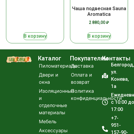
Чаша подвесная Sauna
Aromatica
2 880,00
₽
В корзину
В корзину
Каталог
Покупателям
Контакты
Белгород
Пиломатериалы
Доставка
ул.
Двери и
Оплата и
Конева,
окна
возврат
1а
Изоляционные
Политика
Ежеднев
и
конфиденциальности
с 10:00 д
отделочные
17:00
материалы
+7-
Мебель
951-
Аксессуары
157-90-