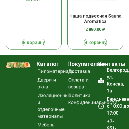
Чаша подвесная Sauna
Aromatica
2 880,00
₽
В корзину
В корзину
Каталог
Покупателям
Контакты
Белгород
Пиломатериалы
Доставка
ул.
Двери и
Оплата и
Конева,
окна
возврат
1а
Изоляционные
Политика
Ежеднев
и
конфиденциальности
с 10:00 д
отделочные
17:00
материалы
+7-
Мебель
951-