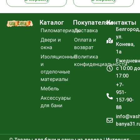
Каталог
Покупателям
Контакты
Белгород
Пиломатериалы
Доставка
ул.
Двери и
Оплата и
Конева,
окна
возврат
1а
Изоляционные
Политика
Ежеднев
и
конфиденциальности
с 10:00 д
отделочные
17:00
материалы
+7-
Мебель
951-
Аксессуары
157-90-
для бани
88
info@vas
banya31.r
© Товары для бани и сауны из дерева | Интернет-