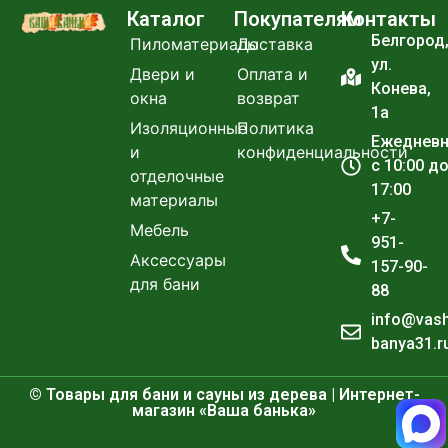
Каталог
Покупателям
Контакты
Белгород
Пиломатериалы
Доставка
ул.
Двери и
Оплата и
Конева,
окна
возврат
1а
Изоляционные
Политика
Ежеднев
и
конфиденциальности
с 10:00 д
отделочные
17:00
материалы
+7-
Мебель
951-
Аксессуары
157-90-
для бани
88
info@vas
banya31.r
© Товары для бани и сауны из дерева | Интернет-
магазин «Ваша банька»