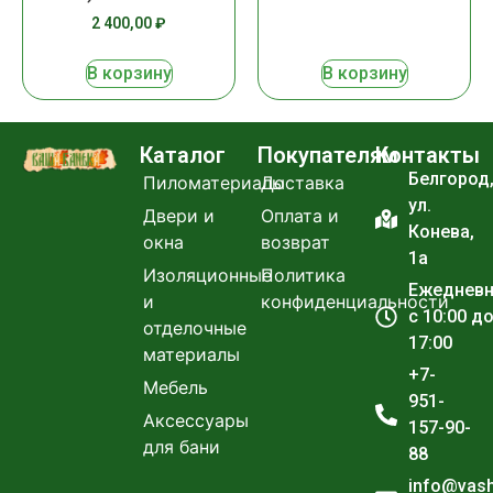
2 400,00
₽
В корзину
В корзину
Каталог
Покупателям
Контакты
Белгород
Пиломатериалы
Доставка
ул.
Двери и
Оплата и
Конева,
окна
возврат
1а
Изоляционные
Политика
Ежеднев
и
конфиденциальности
с 10:00 д
отделочные
17:00
материалы
+7-
Мебель
951-
Аксессуары
157-90-
для бани
88
info@vas