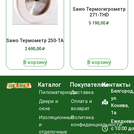
Sawo Термогигрометр
271-THD
5 190,00
₽
Sawo Термометр 250-ТА
2 690,00
₽
В корзину
В корзину
Каталог
Покупателям
Контакты
Белгород
Пиломатериалы
Доставка
ул.
Двери и
Оплата и
Конева,
окна
возврат
1а
Изоляционные
Политика
Ежеднев
и
конфиденциальности
с 10:00 д
отделочные