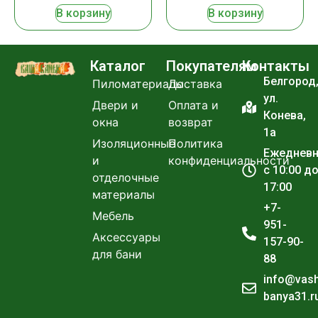
В корзину
В корзину
Каталог
Покупателям
Контакты
Белгород
Пиломатериалы
Доставка
ул.
Двери и
Оплата и
Конева,
окна
возврат
1а
Изоляционные
Политика
Ежеднев
и
конфиденциальности
с 10:00 д
отделочные
17:00
материалы
+7-
Мебель
951-
Аксессуары
157-90-
для бани
88
info@vas
banya31.r