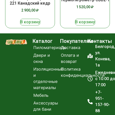
221 Канадский кедр
1 520,00
₽
2 900,00
₽
В корзину
В корзину
Каталог
Покупателям
Контакты
Белгород
Пиломатериалы
Доставка
ул.
Двери и
Оплата и
Конева,
окна
возврат
1а
Изоляционные
Политика
Ежеднев
и
конфиденциальности
с 10:00 д
отделочные
17:00
материалы
+7-
Мебель
951-
Аксессуары
157-90-
для бани
88