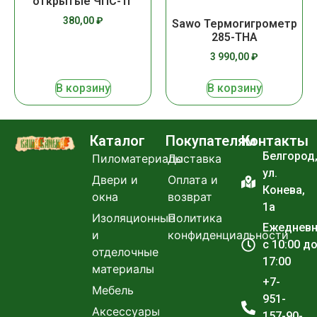
открытые ЧПС-1Г
380,00
₽
Sawo Термогигрометр
285-THA
3 990,00
₽
В корзину
В корзину
Каталог
Покупателям
Контакты
Белгород
Пиломатериалы
Доставка
ул.
Двери и
Оплата и
Конева,
окна
возврат
1а
Изоляционные
Политика
Ежеднев
и
конфиденциальности
с 10:00 д
отделочные
17:00
материалы
+7-
Мебель
951-
Аксессуары
157-90-