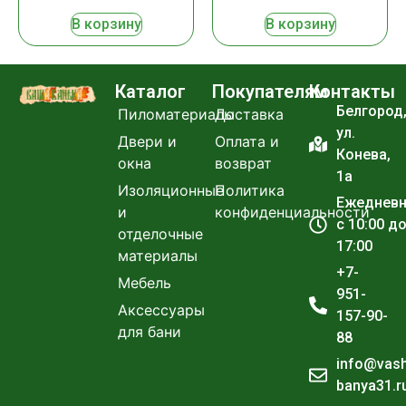
В корзину
В корзину
Каталог
Покупателям
Контакты
Белгород
Пиломатериалы
Доставка
ул.
Двери и
Оплата и
Конева,
окна
возврат
1а
Изоляционные
Политика
Ежеднев
и
конфиденциальности
с 10:00 д
отделочные
17:00
материалы
+7-
Мебель
951-
Аксессуары
157-90-
для бани
88
info@vas
banya31.r