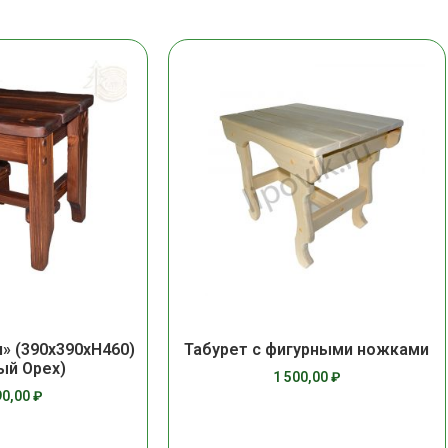
ч» (390х390хН460)
Табурет с фигурными ножками
ый Орех)
1 500,00
₽
90,00
₽