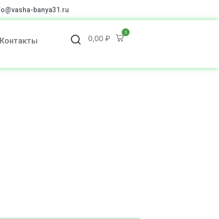
fo@vasha-banya31.ru
0
0,00
₽
Контакты