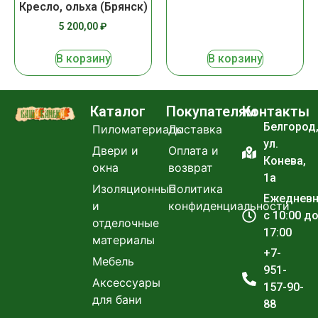
Кресло, ольха (Брянск)
5 200,00
₽
В корзину
В корзину
Каталог
Покупателям
Контакты
Белгород
Пиломатериалы
Доставка
ул.
Двери и
Оплата и
Конева,
окна
возврат
1а
Изоляционные
Политика
Ежеднев
и
конфиденциальности
с 10:00 д
отделочные
17:00
материалы
+7-
Мебель
951-
Аксессуары
157-90-
для бани
88