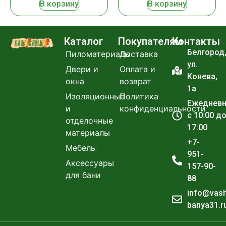
В корзину
В корзину
Каталог
Покупателям
Контакты
Белгород
Пиломатериалы
Доставка
ул.
Двери и
Оплата и
Конева,
окна
возврат
1а
Изоляционные
Политика
Ежеднев
и
конфиденциальности
с 10:00 д
отделочные
17:00
материалы
+7-
Мебель
951-
Аксессуары
157-90-
для бани
88
info@vas
banya31.r